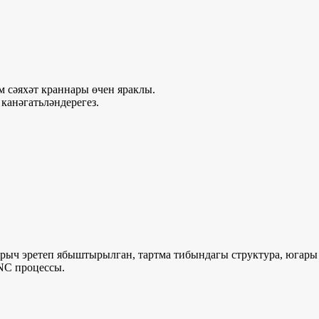
м сәяхәт краннары өчен яраклы.
канәгатьләндерегез.
рыч эретеп ябыштырылган, тартма тибындагы структура, югары 
NC процессы.