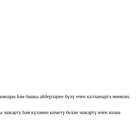
фильмнары һәм башка әйберләрне бүлү өчен кулланырга мөмкин,
ны эшкәртү һәм күләмне киметү белән эшкәртү өчен яхшы