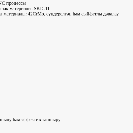
NC процессы
ычак материалы: SKD-11
л материалы: 42CrMo, сүндерелгән һәм сыйфатлы дәвалау
кушылу һәм эффектив тапшыру