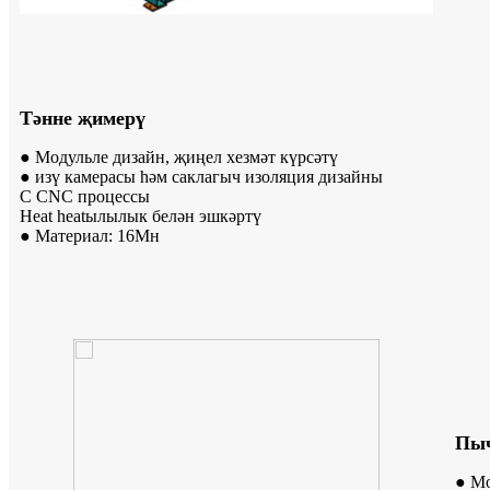
Тәнне җимерү
● Модульле дизайн, җиңел хезмәт күрсәтү
● изү камерасы һәм саклагыч изоляция дизайны
C CNC процессы
Heat heatылылык белән эшкәртү
● Материал: 16Мн
Пы
● Мо