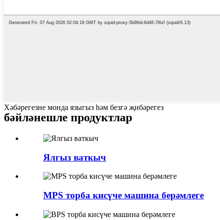
Хәбәрегезне монда языгыз һәм безгә җибәрегез
бәйләнешле продуктлар
Ялгыз ваткыч
MPS торба кисүче машина берәмлеге