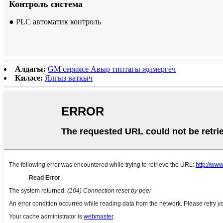
Контроль система
● PLC автоматик контроль
Алдагы:
GM сериясе Авыр типтагы җимергеч
Киләсе:
Ялгыз ваткыч