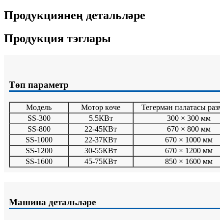
Продукциянең детальләре
Продукция тэглары
Төп параметр
Модель
Мотор көче
Тегермән палатасы ра
SS-300
5.5КВт
300 × 300 мм
SS-800
22-45КВт
670 × 800 мм
SS-1000
22-37КВт
670 × 1000 мм
SS-1200
30-55КВт
670 × 1200 мм
SS-1600
45-75КВт
850 × 1600 мм
Машина детальләре