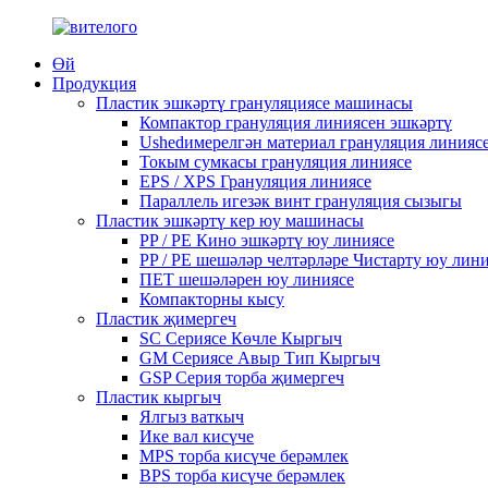
Өй
Продукция
Пластик эшкәртү грануляциясе машинасы
Компактор грануляция линиясен эшкәртү
Ushedимерелгән материал грануляция линияс
Токым сумкасы грануляция линиясе
EPS / XPS Грануляция линиясе
Параллель игезәк винт грануляция сызыгы
Пластик эшкәртү кер юу машинасы
PP / PE Кино эшкәртү юу линиясе
PP / PE шешәләр челтәрләре Чистарту юу лин
ПЕТ шешәләрен юу линиясе
Компакторны кысу
Пластик җимергеч
SC Сериясе Көчле Кыргыч
GM Сериясе Авыр Тип Кыргыч
GSP Серия торба җимергеч
Пластик кыргыч
Ялгыз ваткыч
Ике вал кисүче
MPS торба кисүче берәмлек
BPS торба кисүче берәмлек