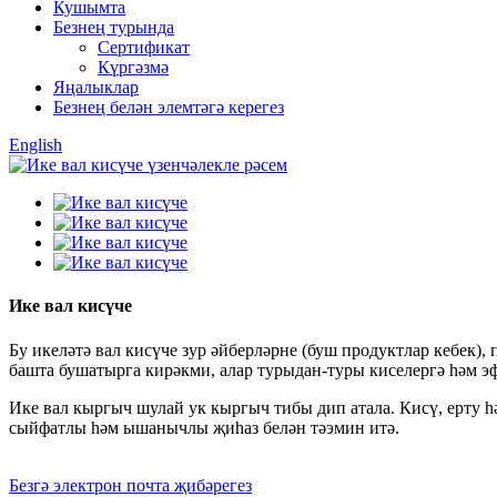
Кушымта
Безнең турында
Сертификат
Күргәзмә
Яңалыклар
Безнең белән элемтәгә керегез
English
Ике вал кисүче
Бу икеләтә вал кисүче зур әйберләрне (буш продуктлар кебек),
башта бушатырга кирәкми, алар турыдан-туры киселергә һәм э
Ике вал кыргыч шулай ук кыргыч тибы дип атала. Кисү, ерту 
сыйфатлы һәм ышанычлы җиһаз белән тәэмин итә.
Безгә электрон почта җибәрегез