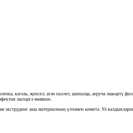
 пленка, кәгазь, җепсел, агач паллет, шиналар, аеруча эшкәртү 
ффектив эшләргә мөмкин.
һәм экструдинг аша материалның үлчәмен киметә. Ул калдыклар