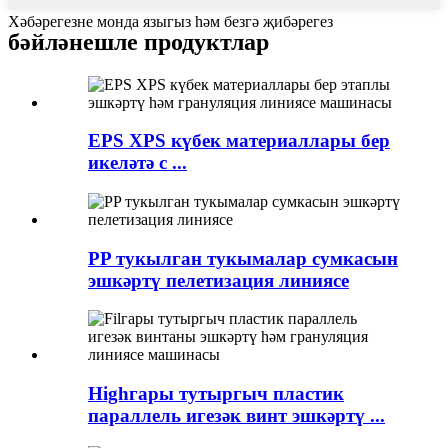
Хәбәрегезне монда языгыз һәм безгә җибәрегез
бәйләнешле продуктлар
EPS XPS күбек материаллары бер
икеләтә с ...
PP тукылган тукымалар сумкасын
эшкәртү пелетизация линиясе
Highгары тутыргыч пластик
параллель игезәк винт эшкәртү ...