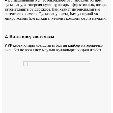
● Бу машинаның күп өстенлекләре бар, мәсәлән, югары
сусызлану, аз энергия куллану, югары эффективлык, югары
автоматлаштыру дәрәҗәсе, һәм хезмәт интенсивлыгын
сизелерлек киметә. Сусызлану чиста, һәм ул шулай ук
микро комны һәм пладагы кечкенә кояшны юарга мөмкин.
2. Каты кисү системасы
P PP кебек югары ябышлыгы булган кайбер материаллар
өчен без полоса кисү ысулын кулланырга киңәш итәбез.