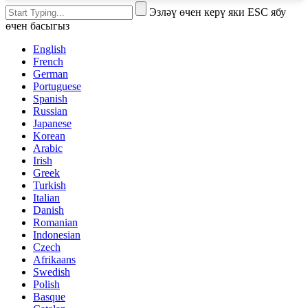
Эзләү өчен керү яки ESC ябу
өчен басыгыз
English
French
German
Portuguese
Spanish
Russian
Japanese
Korean
Arabic
Irish
Greek
Turkish
Italian
Danish
Romanian
Indonesian
Czech
Afrikaans
Swedish
Polish
Basque