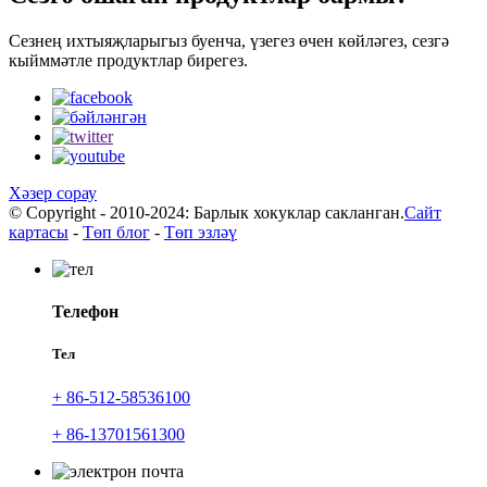
Сезнең ихтыяҗларыгыз буенча, үзегез өчен көйләгез, сезгә
кыйммәтле продуктлар бирегез.
Хәзер сорау
© Copyright - 2010-2024: Барлык хокуклар сакланган.
Сайт
картасы
-
Төп блог
-
Төп эзләү
Телефон
Тел
+ 86-512-58536100
+ 86-13701561300