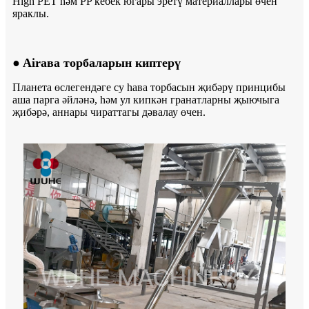
High PET һәм PP кебек югары эретү материаллары өчен
яраклы.
● Airава торбаларын киптерү
Планета өслегендәге су һава торбасын җибәрү принцибы
аша парга әйләнә, һәм ул кипкән гранатларны җыючыга
җибәрә, аннары чираттагы дәвалау өчен.