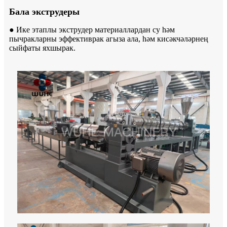
Бала экструдеры
● Ике этаплы экструдер материаллардан су һәм
пычракларны эффективрак агыза ала, һәм кисәкчәләрнең
сыйфаты яхшырак.