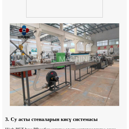
3. Су асты стеналарын кисү системасы