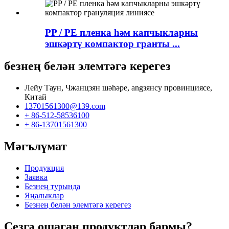
PP / PE пленка һәм капчыкларны
эшкәртү компактор гранты ...
безнең белән элемтәгә керегез
Лейу Таун, Чжанцзян шәһәре, angзянсу провинциясе,
Китай
13701561300@139.com
+ 86-512-58536100
+ 86-13701561300
Мәгълүмат
Продукция
Заявка
Безнең турында
Яңалыклар
Безнең белән элемтәгә керегез
Сезгә ошаган продуктлар бармы?