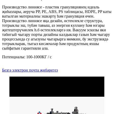
Производство линиясе - пластик грануляциянең идеаль
җиһазлары, аеруча PP, PE, ABS, PS таблицасы, HDPE, PP каты
ватылган материалны эшкәртү һәм грануляция өчен.
Производство линиясе яңа дизайн, өстенлекле структура,
тотрыклы эш, түбән тавыш, аз энергия куллану һәм югары
җитештерүчәнлек һ.б өстенлекләргә ия. Вакуум эскизы яки
табигый чыгару порты дизайны калдыклар газын һәм чыгару
процессында су агызуны чыгарырга мөмкин, бу экструзиядә
тотрыклырак, тыгыз кисәкчәләр һәм продуктның яхшы
сыйфатын гарантияли ала.
Потенциалы: 100-1000КГ / с
Безгә электрон почта җибәрегез