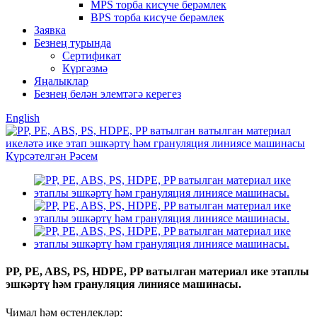
MPS торба кисүче берәмлек
BPS торба кисүче берәмлек
Заявка
Безнең турында
Сертификат
Күргәзмә
Яңалыклар
Безнең белән элемтәгә керегез
English
PP, PE, ABS, PS, HDPE, PP ватылган материал ике этаплы
эшкәртү һәм грануляция линиясе машинасы.
Чимал һәм өстенлекләр: