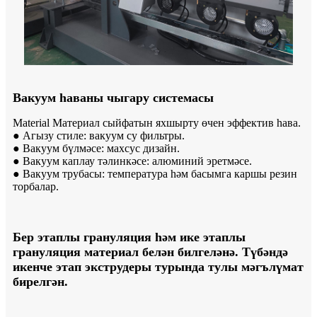
Вакуум һаваны чыгару системасы
Material Материал сыйфатын яхшырту өчен эффектив һава.
● Агызу стиле: вакуум су фильтры.
● Вакуум бүлмәсе: махсус дизайн.
● Вакуум каплау тәлинкәсе: алюминий эретмәсе.
● Вакуум трубасы: температура һәм басымга каршы резин
торбалар.
Бер этаплы грануляция һәм ике этаплы
грануляция материал белән билгеләнә. Түбәндә
икенче этап экструдеры турында тулы мәгълүмат
бирелгән.