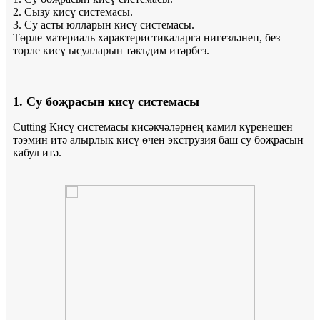
2. Сызу кисү системасы.
3. Су асты юлларын кисү системасы.
Төрле материаль характеристикаларга нигезләнеп, без
төрле кисү ысулларын тәкъдим итәрбез.
1. Су боҗрасын кисү системасы
Cutting Кисү системасы кисәкчәләрнең камил күренешен
тәэмин итә алырлык кисү өчен экструзия баш су боҗрасын
кабул итә.