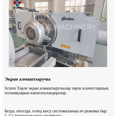
Экран алмаштыручы
Screen Төрле экран алмаштыручылар төрле клиентларның
ихтыяҗларын канәгатьләндерәләр.
Бездә, нигездә, гелец кисү системасының өч режимы бар:
1. Су боҗрасын кисү системасы.