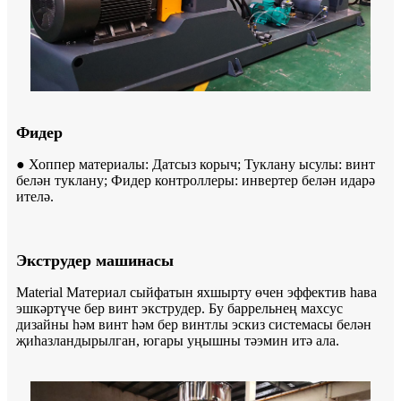
Фидер
● Хоппер материалы: Датсыз корыч; Туклану ысулы: винт
белән туклану; Фидер контроллеры: инвертер белән идарә
ителә.
Экструдер машинасы
Material Материал сыйфатын яхшырту өчен эффектив һава
эшкәртүче бер винт экструдер. Бу баррельнең махсус
дизайны һәм винт һәм бер винтлы эскиз системасы белән
җиһазландырылган, югары уңышны тәэмин итә ала.