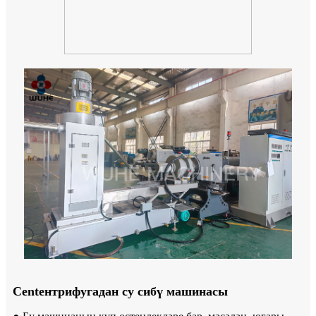
Centентрифугадан су сибү машинасы