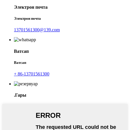
Электрон почта
Электрон почта
13701561300@139.com
Ватсап
Ватсап
+ 86-13701561300
.Гары