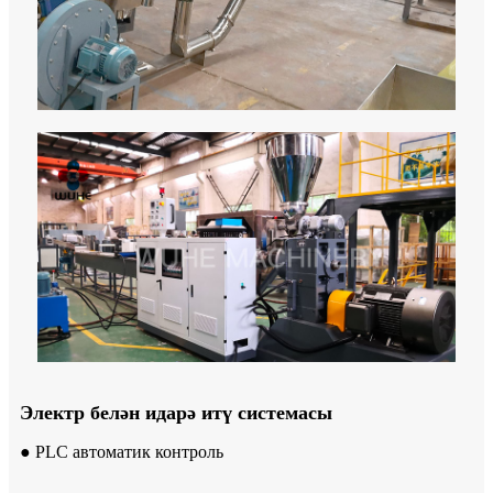
Электр белән идарә итү системасы
● PLC автоматик контроль