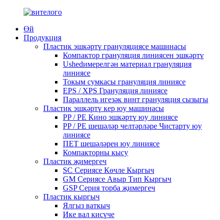
Өй
Продукция
Пластик эшкәртү грануляциясе машинасы
Компактор грануляция линиясен эшкәртү
Ushedимерелгән материал грануляция
линиясе
Токым сумкасы грануляция линиясе
EPS / XPS Грануляция линиясе
Параллель игезәк винт грануляция сызыгы
Пластик эшкәртү кер юу машинасы
PP / PE Кино эшкәртү юу линиясе
PP / PE шешәләр челтәрләре Чистарту юу
линиясе
ПЕТ шешәләрен юу линиясе
Компакторны кысу
Пластик җимергеч
SC Сериясе Көчле Кыргыч
GM Сериясе Авыр Тип Кыргыч
GSP Серия торба җимергеч
Пластик кыргыч
Ялгыз ваткыч
Ике вал кисүче