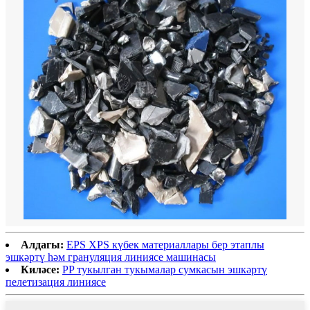
Алдагы:
EPS XPS күбек материаллары бер этаплы
эшкәртү һәм грануляция линиясе машинасы
Киләсе:
PP тукылган тукымалар сумкасын эшкәртү
пелетизация линиясе