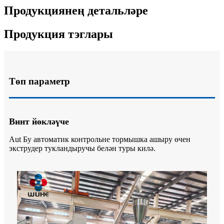
Продукциянең детальләре
Продукция тэглары
Төп параметр
Винт йөкләүче
Aut Бу автоматик контрольне тормышка ашыру өчен
экструдер тукландыручы белән туры килә.